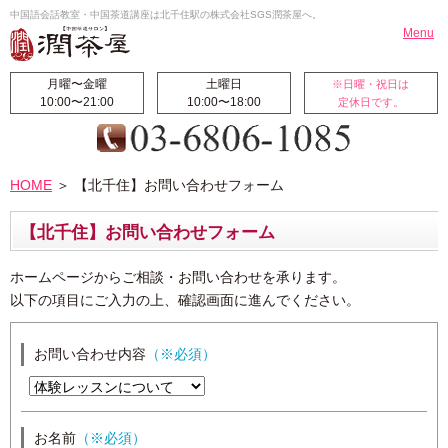
中国語会話教室・中国茶道講座は北千住駅の株式会社SGS潤茶屋へ。
Menu
月曜〜金曜
土曜日
※日曜・祝日は
10:00〜21:00
10:00〜18:00
定休日です。
HOME
お知らせ
HOME
＞ 【北千住】お問い合わせフォーム
北千住校
翻訳・通訳
料金案内
受講生の声
【北千住】お問い合わせフォーム
国際交流ブログ
校長挨拶
ホームページからご相談・お問い合わせを承ります。
潤茶屋ブログ
航空券代行販売
以下の項目にご入力の上、確認画面に進んでください。
サイトマップ
中国語レッスン
お問い合わせ内容
（※必須）
◆中国初・中級コース
◆ビジネス中国語集中コース
お名前
（※必須）